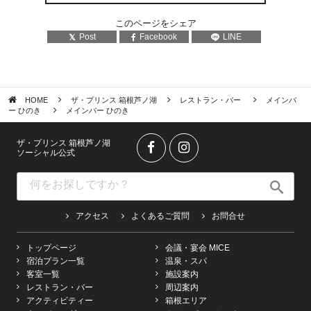
このページをシェア
Post
Facebook
LINE
HOME
ザ・プリンス 箱根芦ノ湖
レストラン・バー
メインバ
ー ひのき
メインバー ひのき
ザ・プリンス 箱根芦ノ湖
ソーシャル公式
アクセス
よくあるご質問
お問合せ
トップページ
会議・宴会 MICE
宿泊プラン一覧
温泉・スパ
客室一覧
施設案内
レストラン・バー
周辺案内
アクティビティー
箱根エリア