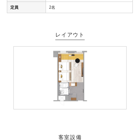
定員
2名
レイアウト
客室設備