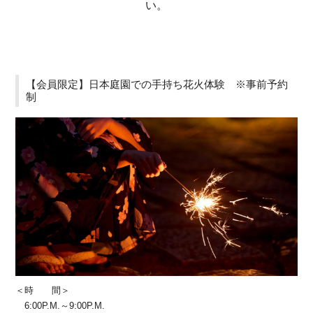
い。
【会員限定】日本庭園での手持ち花火体験 ※事前予約
制
＜時 間＞
6:00P.M.～9:00P.M.