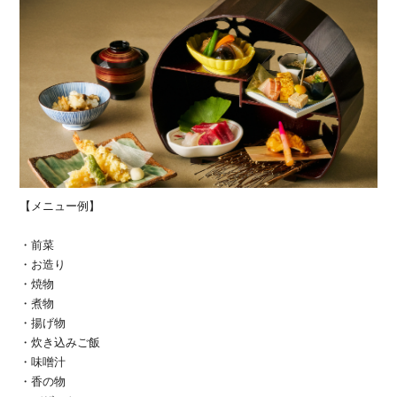
【メニュー例】
・前菜
・お造り
・焼物
・煮物
・揚げ物
・炊き込みご飯
・味噌汁
・香の物