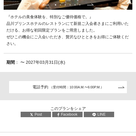
『ホテルの美食体験を、特別なご優待価格で。』
品川プリンスホテルのレストランにて新規ご入会者さまにご利用いた
だける、お得な初回限定プランをご用意しました。
ぜひこの機会にご入会いただき、贅沢なひとときをお得にご体験くだ
さい。
期間
： 〜 2027年03月31日(水)
電話予約
（受付時間：10:00A.M.〜6:00P.M.）
このプランをシェア
Post
Facebook
LINE