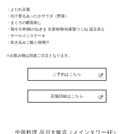
・よだれ豆腐
・出汁香るあったかサラダ（野菜）
・まぐろの断面刺し
・鶏モモ串/鮪のねぎま 生姜味噌/自家製つくね 温玉添え
・サーロインステーキ
・炊き込みご飯と味噌汁
※お飲み物は別途ご注文となります。
ご予約はこちら
店舗詳細はこちら
中国料理 品川大飯店（メインタワー4F）