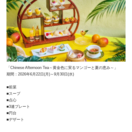
「Chinese Afternoon Tea～黄金色に実るマンゴーと夏の恵み～」
期間：2026年6月22日(月)～9月30日(水)
■前菜
■スープ
■点心
■3連プレート
■円台
■デザート