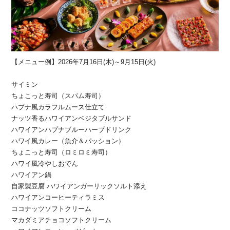
【メニュー例】2026年7月16日(木)～9月15日(火)
サイミン
ちょこっと寿司（スパム寿司）
ハプナ風カラフルムース仕立て
ナッツ香るハワイアンベジタブルサンド
ハワイアンハプナブルーハーブドリンク
ハワイ風カレー（魚介＆パッション）
ちょこっと寿司（ロミロミ寿司）
ハワイ風冷やしおでん
ハワイアン鍋
自家製豆腐 ハワイアンガーリックソルト添え
ハワイアンコーヒーティラミス
ココナッツソフトクリーム
マカダミアチョコソフトクリーム