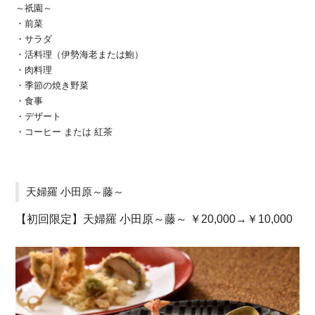
～祇園～
・前菜
・サラダ
・活料理（伊勢海老または鮑）
・肉料理
・季節の焼き野菜
・食事
・デザート
・コーヒー または 紅茶
天婦羅 小田原～藤～
【初回限定】天婦羅 小田原～藤～ ￥20,000→￥10,000