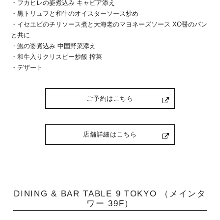
・フカヒレの姿煮込み キャビア添え
・黒トリュフと和牛のオイスターソース炒め
・イセエビのチリソース煮と大海老のマヨネーズソース XO醤のパン
と共に
・鮑の姿煮込み 中国野菜添え
・和牛入りクリスピー炒飯 搾菜
・デザート
ご予約はこちら
店舗詳細はこちら
DINING & BAR TABLE 9 TOKYO （メインタ
ワー 39F）