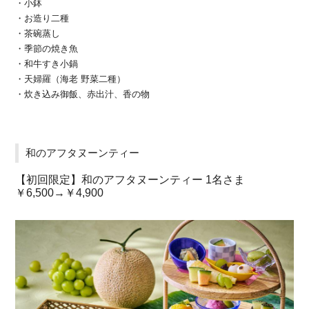
・小鉢
・お造り二種
・茶碗蒸し
・季節の焼き魚
・和牛すき小鍋
・天婦羅（海老 野菜二種）
・炊き込み御飯、赤出汁、香の物
和のアフタヌーンティー
【初回限定】和のアフタヌーンティー 1名さま
￥6,500→￥4,900