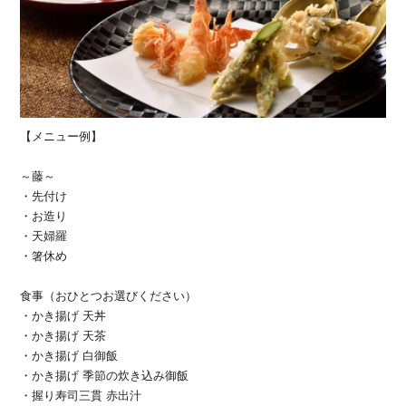
【メニュー例】
～藤～
・先付け
・お造り
・天婦羅
・箸休め
食事（おひとつお選びください）
・かき揚げ 天丼
・かき揚げ 天茶
・かき揚げ 白御飯
・かき揚げ 季節の炊き込み御飯
・握り寿司三貫 赤出汁