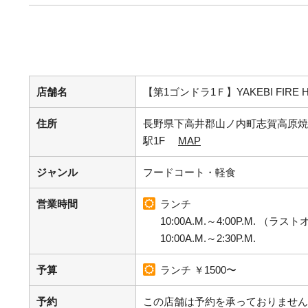
店舗名
【第1ゴンドラ1Ｆ】YAKEBI FIRE H
住所
長野県下高井郡山ノ内町志賀高原焼
駅1F
MAP
ジャンル
フードコート・軽食
営業時間
ランチ
10:00A.M.～4:00P.M. （ラス
10:00A.M.～2:30P.M.
予算
ランチ ￥1500〜
予約
この店舗は予約を承っておりません