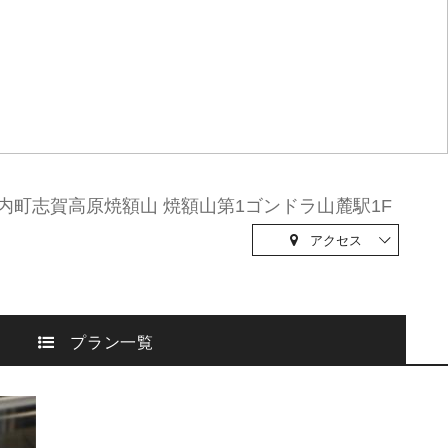
内町志賀高原焼額山 焼額山第1ゴンドラ山麓駅1F
アクセス
プラン一覧