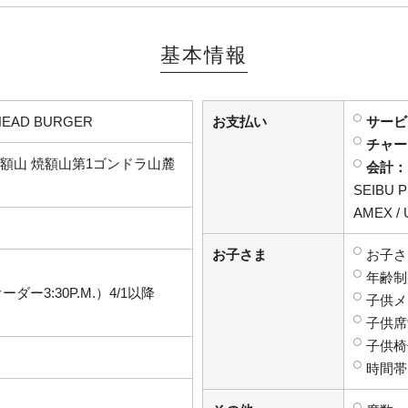
基本情報
EAD BURGER
お支払い
サービ
チャー
額山 焼額山第1ゴンドラ山麓
会計：
SEIBU 
AMEX / 
お子さま
お子さ
年齢制
トオーダー3:30P.M.）4/1以降
子供メ
子供席
子供椅
時間帯