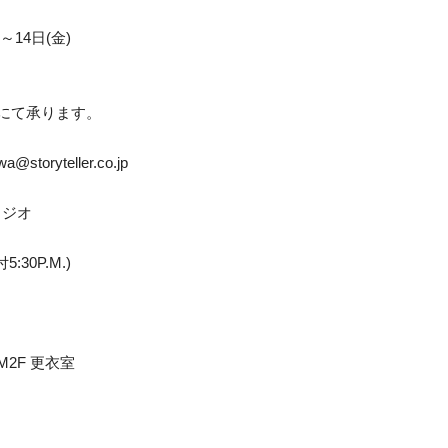
14日(金)
にて承ります。
oryteller.co.jp
タジオ
5:30P.M.)
2F 更衣室