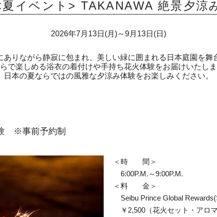
<夏イベント> TAKANAWA 絶景夕涼
2026年7月13日(月)～9月13日(日)
にありながら静寂に包まれ、美しい緑に囲まれる日本庭園を舞
らで楽しめる浴衣の着付けや手持ち花火体験をお届けいたしま
日本の夏ならではの風雅な夕涼み体験をお楽しみください。
験 ※事前予約制
＜時 間＞
6:00P.M.～9:00P.M.
＜料 金＞
Seibu Prince Global Rewar
￥2,500（花火セット・アロ