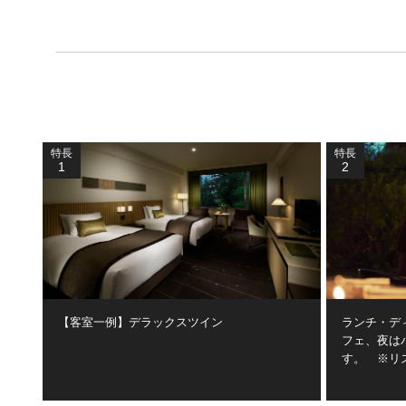
特長
特長
1
2
【客室一例】デラックスツイン
ランチ・デ
フェ、夜は
す。 ※リ