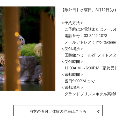
【除外日】水曜日、8月12日(水)～
＜予約方法＞
ご予約はお電話またはメール
電話番号：03-3442-1073
メールアドレス：info_takanawa@st
＜受付場所＞
国際館パミール2F フォトス
＜受付時間＞
11:00A.M.～6:00P.M. (最終受付
＜返却時間＞
当日9:00P.M.まで
＜返却場所＞
グランドプリンスホテル高輪M
浴衣の着付け体験の詳細はこちら