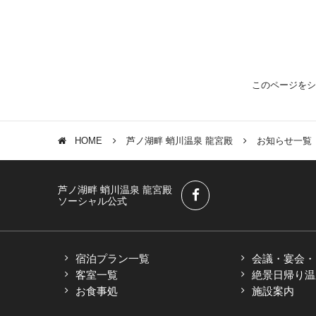
このページをシ
HOME
芦ノ湖畔 蛸川温泉 龍宮殿
お知らせ一覧
芦ノ湖畔 蛸川温泉 龍宮殿
ソーシャル公式
宿泊プラン一覧
会議・宴会・M
客室一覧
絶景日帰り温
お食事処
施設案内