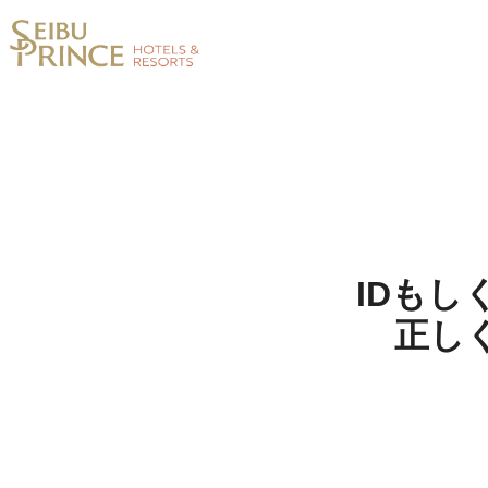
IDも
正し