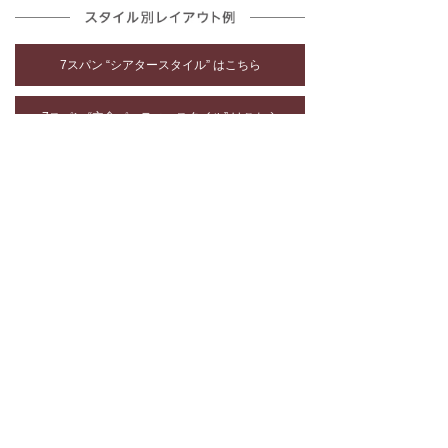
7スパン “シアタースタイル” はこちら
7スパン “立食パーティースタイル” はこちら
宴会場全体図
詳細はこちら