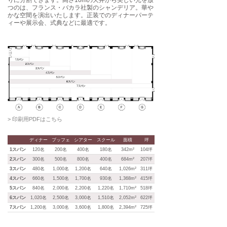
つのは、フランス・バカラ社製のシャンデリア。
華や
かな空間を演出いたします。正装でのディナーパーテ
ィーや展示会、式典などに最適です。
> 印刷用PDFはこちら
ディナー
ブッフェ
シアター
スクール
面積
坪
1スパン
120名
200名
400名
180名
342m²
104坪
2スパン
300名
500名
800名
400名
684m²
207坪
3スパン
480名
1,000名
1,200名
640名
1,026m²
311坪
4スパン
660名
1,500名
1,700名
930名
1,368m²
415坪
5スパン
840名
2,000名
2,200名
1,220名
1,710m²
518坪
6スパン
1,020名
2,500名
3,000名
1,510名
2,052m²
622坪
7スパン
1,200名
3,000名
3,600名
1,800名
2,394m²
725坪