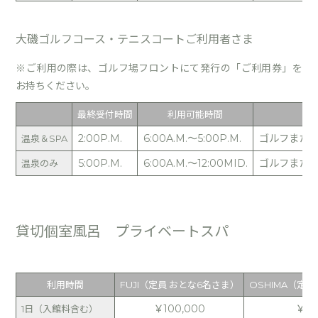
大磯ゴルフコース・テニスコートご利用者さま
※ご利用の際は、ゴルフ場フロントにて発行の「ご利用券」を
お持ちください。
最終受付時間
利用可能時間
2:00P.M.
6:00A.M.～5:00P.M.
ゴルフまたは
温泉＆SPA
5:00P.M.
6:00A.M.～12:00MID.
ゴルフまたは
温泉のみ
貸切個室風呂 プライベートスパ
利用時間
FUJI（定員 おとな6名さま）
OSHIMA（定
￥100,000
￥50
1日（入館料含む）