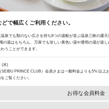
などで幅広くご利用ください。
座温泉でも類のない広さを持ち8つの湯船が並ぶ温泉三昧の露天
白濁の湯はもちろん、万座でも珍しい黄色い湯や透明の湯が楽し
味わうことができます。
(水)
 Rewards（SEIBU PRINCE CLUB）会員さまは一般料金よりも
内をご覧ください。
お得な会員料金