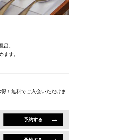
風呂。
めます。
5% 以上お得！無料でご入会いただけま
予約する
予約する