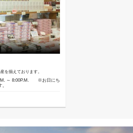
土産を揃えております。
.M. ～ 8:00P.M. ※お日にち
す。