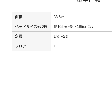
面積
38.6㎡
ベッドサイズ+台数
幅105㎝×長さ195㎝ 2台
定員
1名〜2名
フロア
1F