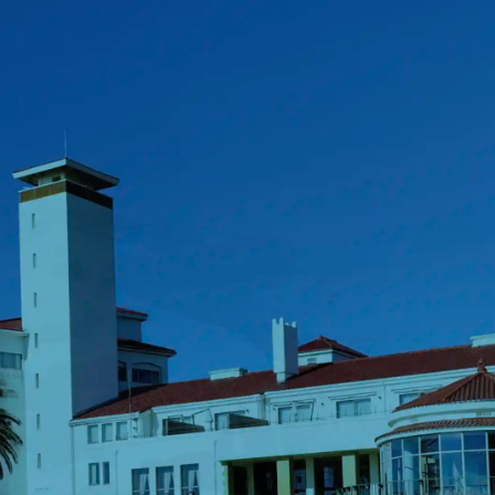
90th Annive
90年の誇りと感謝を胸に
HISTORY
界へ飛躍する
進化の100
90年のあゆみ