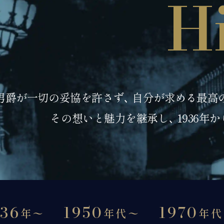
H
Kawana Hotel
男爵が一切の妥協を許さず､
自分が求める最高の
その想いと魅力を継承し､
1936年
936
1950
1970
年〜
年代〜
年代