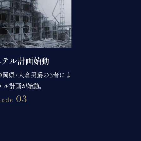
ホテル計画始動
静岡県･大倉男爵の3者によ
テル計画が始動｡
03
sode