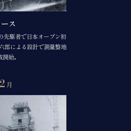
コース
の先駆者で日本オープン初
星六郎による設計で測量整地
成開始｡
2
月