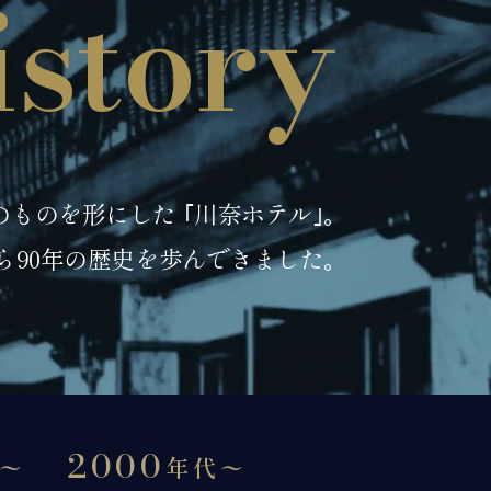
istory
ものを形にした ｢川奈ホテル｣｡
から90年の歴史を歩んできました｡
2000
〜
年代〜