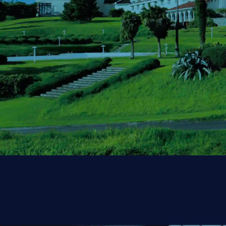
Ev
バ
A
これからも