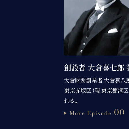
創設者 大倉喜七郎 
大倉財閥創業者 大倉喜八
東京赤坂区 (現 東京都港区
れる｡
00
More Episode