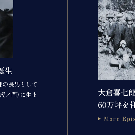
誕生
郎の長男として
大倉喜七
虎ノ門) に生ま
60万坪を
More Epi