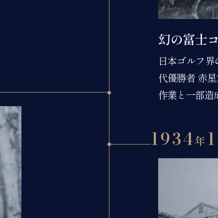
幻の富士
日本ゴルフ界
代優勝者 赤
作業と一部造
1934
1
年