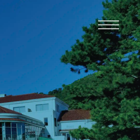
メニュ
rsary - Kawana Hotel & Fuji Course
Kawana H
｡
年へ｡