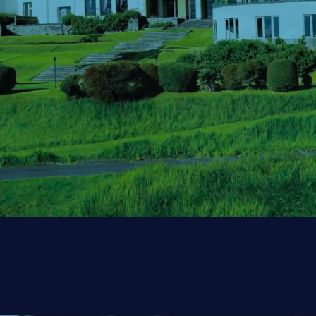
EPISODE
With 90 years of pride and gratitude.
olving toward a century of global excellen
歴史を紡いだ物語
TIME TRIP GALLERY
ロンが夢見たこの場所で歴史を紡ぎ､ 90
継承される開業当時の面影
NNIVERSARY EVEN
訪れたすべての皆さまに感謝を込めて
 “唯一無二” のひとときを
お届けしてま
90周年記念特別企画
STAY PLAN
ご宿泊プラン
Coming soon