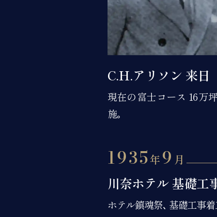
C.H.アリソン 来日
現在の富士コース 16万
施｡
1935
9
年
月
川奈ホテル 基礎工
ホテル鎮魂祭､ 基礎工事着