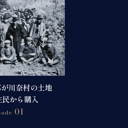
郎が
川奈村の土地
住民から購入
01
sode