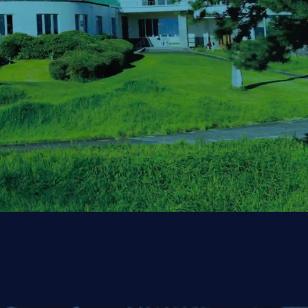
ce.
年｡
TS
いります｡