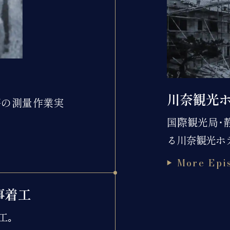
川奈観光
坪の測量作業実
国際観光局･
る川奈観光ホ
More Epi
事着工
工｡