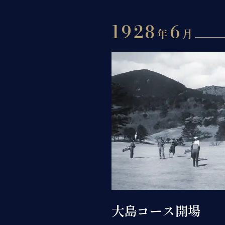
1928
6
年
月
大島コース開場