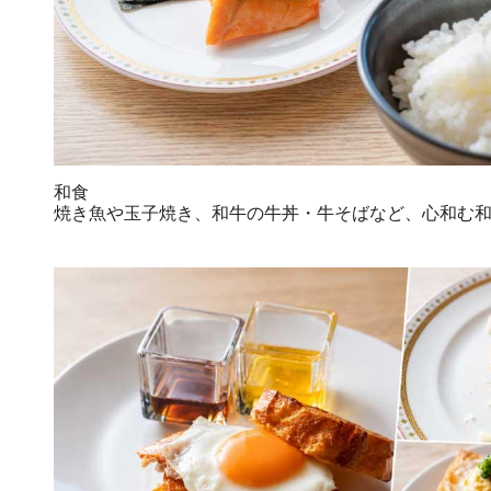
和食
焼き魚や玉子焼き、和牛の牛丼・牛そばなど、心和む