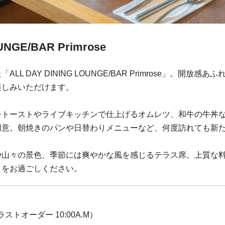
UNGE/BAR Primrose
L DAY DINING LOUNGE/BAR Primrose」。開放
楽しみいただけます。
チトーストやライブキッチンで仕上げるオムレツ、和牛の牛丼
用意。朝焼きのパンや日替わりメニューなど、何度訪れても新
や山々の景色、季節には爽やかな風を感じるテラス席。上質な
きをお過ごしください。
M（ラストオーダー 10:00A.M）