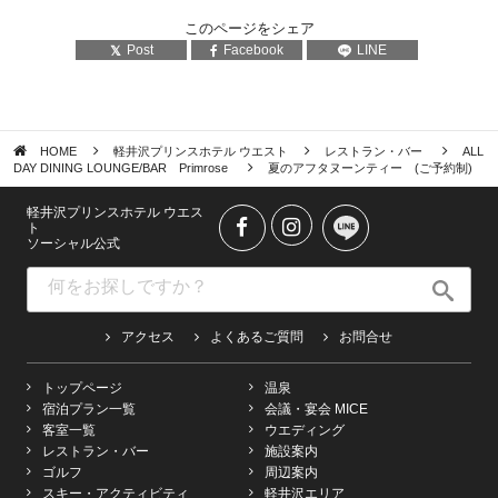
このページをシェア
Post
Facebook
LINE
HOME
軽井沢プリンスホテル ウエスト
レストラン・バー
ALL
DAY DINING LOUNGE/BAR Primrose
夏のアフタヌーンティー (ご予約制)
軽井沢プリンスホテル ウエス
ト
ソーシャル公式
アクセス
よくあるご質問
お問合せ
トップページ
温泉
宿泊プラン一覧
会議・宴会 MICE
客室一覧
ウエディング
レストラン・バー
施設案内
ゴルフ
周辺案内
スキー・アクティビティ
軽井沢エリア