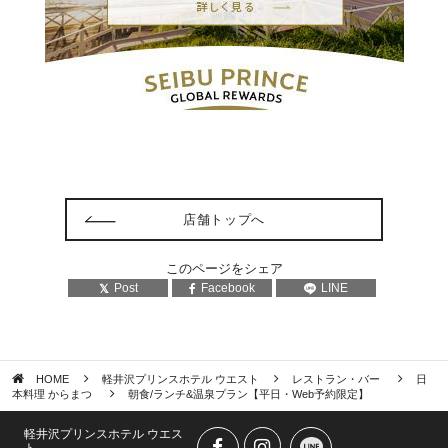
店舗トップへ
このページをシェア
Post
Facebook
LINE
HOME
軽井沢プリンスホテル ウエスト
レストラン・バー
日
本料理 からまつ
朝食/ランチ&温泉プラン【平日・Web予約限定】
軽井沢プリンスホテル ウエス
ト