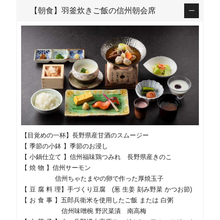
【朝食】羽釜炊きご飯の信州朝会席
【目覚めの一杯】長野県産甘酒のスムージー
【 季節の小鉢 】季節のお浸し
【 小鍋仕立て 】信州福味鶏つみれ 長野県産きのこ
【 焼 物 】信州サーモン
信州ちゃたまやの卵で作った厚焼玉子
【 豆 腐 料 理】手づくり豆腐 (葱 生姜 刻み野菜 かつお節)
【 お 食 事 】五郎兵衛米を使用したご飯 または 白粥
信州味噌椀 野沢菜漬 南高梅