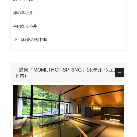
海の幸小丼
牛肉炙り小丼
小 鉢/香の物/甘味
温泉「MOMIJI HOT-SPRING」(ホテル ウエス
ト内)