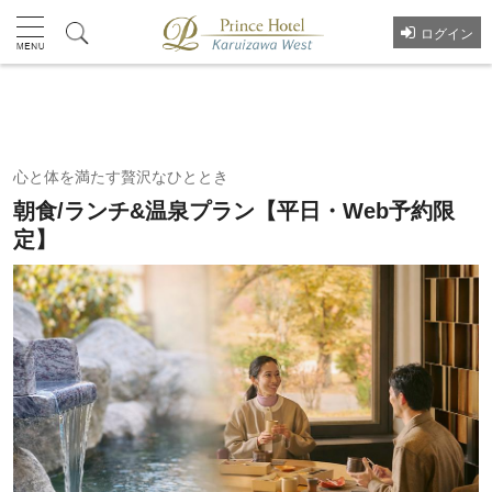
ログイン
プラン一覧へ
心と体を満たす贅沢なひととき
朝食/ランチ&温泉プラン【平日・Web予約限
定】