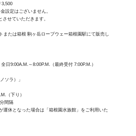
,500
料金設定はございません。
とさせていただきます。
トまたは箱根 駒ヶ岳ロープウェー箱根園駅にて販売し
00A.M.～8:00P.M.（最終受付 7:00P.M.）
芦ノソラ）」
P.M.（下り）
0 分間隔
が運休となった場合は「箱根園水族館」をご利用いた