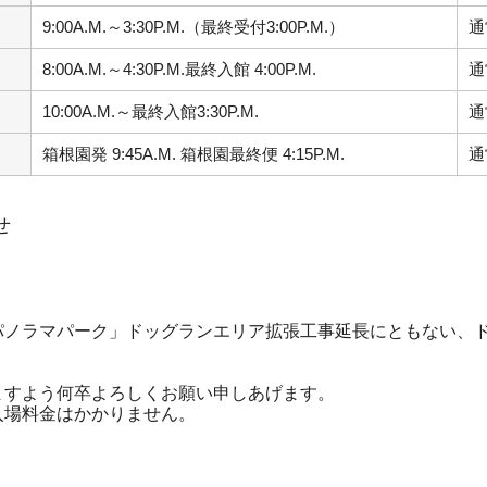
9:00A.M.～3:30P.M.（最終受付3:00P.M.）
通
8:00A.M.～4:30P.M.最終入館 4:00P.M.
通
10:00A.M.～最終入館3:30P.M.
通
箱根園発 9:45A.M. 箱根園最終便 4:15P.M.
通
せ
パノラマパーク」ドッグランエリア拡張工事延長にともない、
ますよう何卒よろしくお願い申しあげます。
入場料金はかかりません。