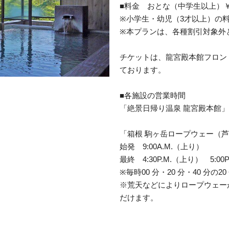
■料金 おとな（中学生以上）￥3
※小学生・幼児（3才以上）の
※本プランは、各種割引対象外
チケットは、龍宮殿本館フロン
ております。
■各施設の営業時間
「絶景日帰り温泉 龍宮殿本館」 全日9:
「箱根 駒ヶ岳ロープウェー（
始発 9:00A.M.（上り）
最終 4:30P.M.（上り） 5:00
※毎時00 分・20 分・40 分の2
※荒天などによりロープウェー
だけます。