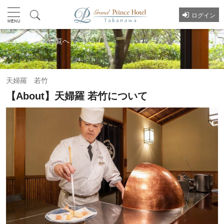
ログイン
プラン一覧へ
天婦羅 若竹
【About】天婦羅 若竹について