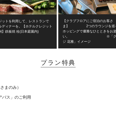
【クラブフロアにご宿泊のお客さ
ジットを利用して、レストランで
ま】 2つのラウンジを巡る
ルディナーを。【ホテルクレジット
ホッピングで優雅なひとときをお
】鉄板焼 桂(日本庭園内)
い。 ※「クラブ
ジ 花雅」イメージ
プラン特典
客さまのみ）
アバス」のご利用