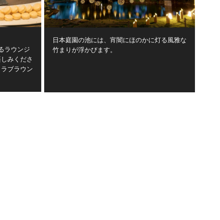
日本庭園の池には、宵闇にほのかに灯る風雅な
ラウンジ
竹まりが浮かびます。
楽しみくださ
ラウン