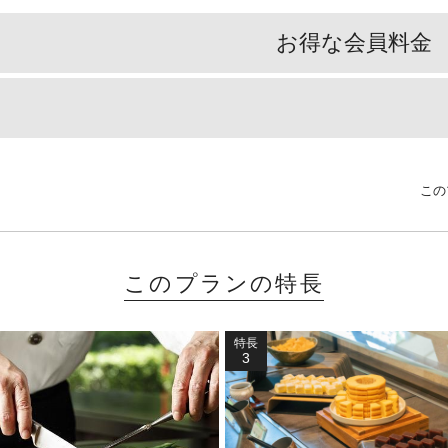
お得な会員料金
この
このプランの特長
特長
3