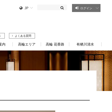
JP
ログイン
ス
よくある質問
案内
高輪エリア
高輪 花香路
有栖川清水