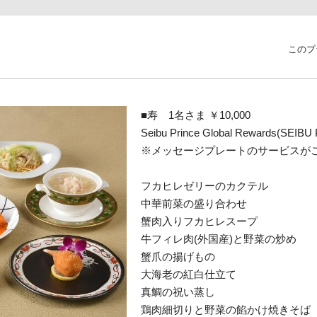
このプ
■寿 1名さま ￥10,000
Seibu Prince Global Rewards(
※メッセージプレートのサービスが
フカヒレゼリーのカクテル
中華前菜の盛り合わせ
蟹肉入りフカヒレスープ
牛フィレ肉(外国産)と野菜の炒め
蟹爪の揚げもの
大海老の紅白仕立て
真鯛の祝い蒸し
鶏肉細切りと野菜の餡かけ焼きそば