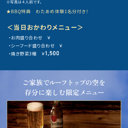
※写真は４人前です。
★BBQ特典 わたあめ体験1名分付き！
＜当日おかわりメニュー＞
お肉盛り合わせ ￥
シーフード盛り合わせ ￥
焼き野菜3種 ￥
ご家族
でルーフトップ
の空を
存分に楽しむ限定
メニュー