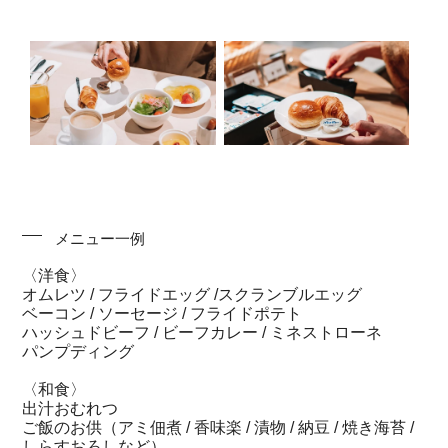
メニュー一例
〈洋食〉
オムレツ / フライドエッグ /スクランブルエッグ
ベーコン / ソーセージ / フライドポテト
ハッシュドビーフ / ビーフカレー / ミネストローネ
パンプディング
〈和食〉
出汁おむれつ
ご飯のお供（アミ佃煮 / 香味楽 / 漬物 / 納豆 / 焼き海苔 /
しらすおろしなど）