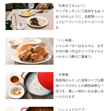
「出来立てオムレツ」
ライブキッチンにて提供するあつ
あつのオムレツに、自家製ハッシ
ュドビーフソースとチーズソース
を。
「パン各種」
ジャムやバターはもちろん、おす
すめの食べ方はオリーブオイルと
バルサミコ酢の二重奏で。
「中華粥」
国産鶏からとった旨味スープは醤
油ベースのタレとの相性抜群な一
品です。優しい味わいをお楽しみ
いただけます。
「ハッシュドビーフ」