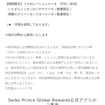
【期間限定】コラボレーションケーキ (7/21～9/24)
・いたずらミニオンのバナナケーキ＜数量限定＞
・禁断のグリーンモンスターケーキ＜数量限定＞
（★：洋酒を使用しております）
※毎日10時から販売いたします
※表示料金には消費税が含まれております。別途会計時にサービス料
（13％）を加算させていただきます。
※仕入れの状況により、食材・メニューに変更がある場合がございます。
※当社のレストラン、宴会場等における食物アレルギー対応につきまして
は、食品表示法により製造会社等（当社の食材仕入先）に表示義務のある
特定原材料8品目（えび・かに・くるみ・小麦・そば・卵・乳・落花生）の
みとさせていただきます。特定原材料8品目の対応をご希望のお客さまは事
前にお申し出ください。
※写真はイメージです。
Seibu Prince Global Rewards公式アプリの
ご案内