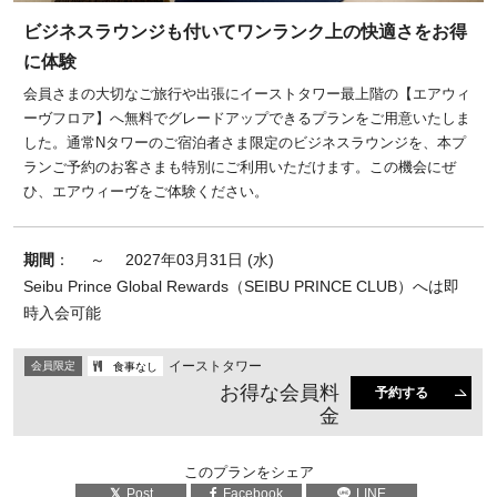
ビジネスラウンジも付いてワンランク上の快適さをお得
に体験
会員さまの大切なご旅行や出張にイーストタワー最上階の【エアウィ
ーヴフロア】へ無料でグレードアップできるプランをご用意いたしま
した。通常Nタワーのご宿泊者さま限定のビジネスラウンジを、本プ
ランご予約のお客さまも特別にご利用いただけます。この機会にぜ
ひ、エアウィーヴをご体験ください。
期間
： ～ 2027年03月31日 (水)
Seibu Prince Global Rewards（SEIBU PRINCE CLUB）へは即
時入会可能
イーストタワー
会員限定
食事なし
お得な会員料
予約する
金
このプランをシェア
Post
Facebook
LINE