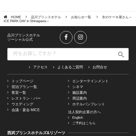
HOME
品川プリンスホテル
お知らせ一覧
氷のケーキ屋さん～
ICE PARK DAY in Shinagawa～
品川プリンスホテル
ソーシャル公式
アクセス
よくあるご質問
お問合せ
トップページ
エンターテインメント
宿泊プラン一覧
シネマ
客室一覧
施設案内
レストラン・バー
周辺案内
ウエディング
ホテルパンフレット
会議・宴会 MICE
法人契約企業の方へ
English
ご予約はこちら
西武プリンスホテルズ&リゾーツ