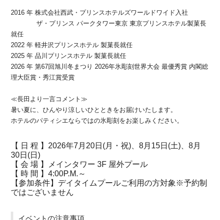
2016 年 株式会社西武・プリンスホテルズワールドワイド入社
ザ・プリンス パークタワー東京 東京プリンスホテル製菓長
就任
2022 年 軽井沢プリンスホテル 製菓長就任
2025 年 品川プリンスホテル 製菓長就任
2026 年 第67回旭川冬まつり 2026年氷彫刻世界大会 最優秀賞 内閣総
理大臣賞・秀江賞受賞
≪長田より一言コメント≫
暑い夏に、ひんやり涼しいひとときをお届けいたします。
ホテルのパティシエならではの氷彫刻をお楽しみください。
【 日 程 】2026年7月20日(月・祝)、8月15日(土)、8月
30日(日)
【 会 場 】メインタワー 3F 屋外プール
【 時 間 】4:00P.M.～
【参加条件】デイタイムプールご利用の方対象※予約制
ではございません
イベントの注意事項