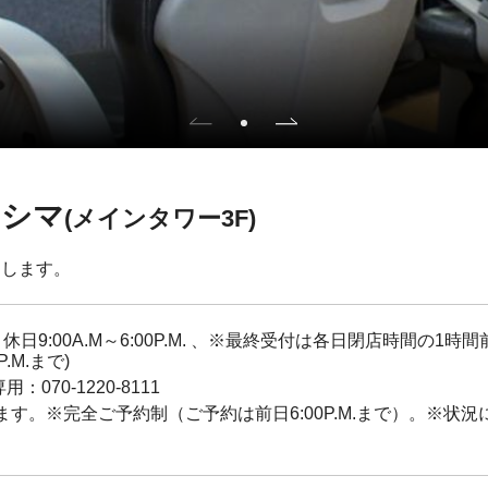
カシマ
(メインタワー3F)
たします。
M.、土・休日9:00A.M～6:00P.M. 、※最終受付は各日閉店時
M.まで)
：070-1220-8111
す。※完全ご予約制（ご予約は前日6:00P.M.まで）。※状