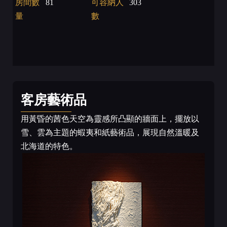
房間數
81
可容納人
303
量
數
客房藝術品
用黃昏的茜色天空為靈感所凸顯的牆面上，擺放以
雪、雲為主題的蝦夷和紙藝術品，展現自然溫暖及
北海道的特色。