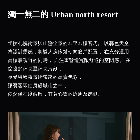
獨一無二的 Urban north resort
坐擁札幌街景與山巒全景的22至27樓客房。
以暮色天空
為設計靈感，將雙人房床鋪朝向窗戶配置，
在充分運用
高樓層視野的同時，
亦注重營造寬敞舒適的空間感。
在
窗邊的休息區休息片刻，
享受璀璨夜景所帶來的高貴色彩，
讓賓客即使身處城市之中，
依然像在度假般，有著心靈的療癒及感動。