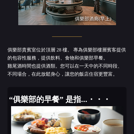
俱樂部酒廊(早上)
俱樂部貴賓室位於頂層 28 樓。 專為俱樂部樓層賓客提供
的包容性服務，提供飲料、食物和俱樂部早餐。
雞尾酒時間也提供酒類。您可以在一天中的不同時段、
不同場合，在此放鬆身心，讓您的飯店住宿更豐富。
“俱樂部的早餐” 是指...・・・