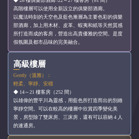
◆ 28 樓俱樂部酒廊 /22～27 樓客房（81 間）
高階樓層可以使用全新設立的俱樂部酒廊。
以魔法時刻的天空色及藍色漸層為主要色彩的俱樂
部酒廊，加上用木材、皮革、蝦夷和紙等天然質感
所打造而成的客房，營造出高貴優雅的空間。是度
假氛圍及都市品味的完美融合。
高級樓層
Gently（溫雅）：
輕柔、寧靜、安穩
◆ 14～21 樓客房（252 間）
以雄偉的豐平川為靈感，用藍色所打造而出的別緻
寧靜空間。可以在較高的樓層中欣賞四季變化美
景，房型除了雙床房、三床房，還有可以容納 4 人
的連通房。