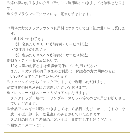
※添い寝のお子さまのクラブラウンジ利用料につきましては無料となりま
す。
※クラブラウンジアクセスには、朝食が含まれます。
※同伴の方のクラブラウンジ利用料につきましては下記の通り申し受けま
す。
・6才以上のお子さま
1泊1名あたり￥3,107 (消費税・サービス料込)
・13才以上のお客さま
1泊1名あたり￥6,215 (消費税・サービス料込)
※朝食・ティータイムにおいて、
13才未満のお客さまは保護者同伴にてご利用ください。
また、13才未満のお子さまのご利用は、保護者の方の同伴のもと
5:30P.M.までとさせていただきます。
※チェックインからチェックアウトまでご利用いただけます。
※飲食物の持ち込みはご遠慮いただいております。
※ドレスコードはスマートカジュアルになります。
タンクトップ・短パン・サンダル・スリッパ等でのご利用はお断りさせ
ていただきます。
※食品アレルギー対応につきましては、８品目（えび、かに、くるみ、小
麦、そば、卵、乳、落花生）のみとさせていただきます。
８品目の対応をご希望のお客さまは、事前にお申し出ください。
※画像はイメージです。