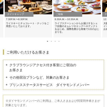
ナイトキャップ
ご朝食
テ
7:30P.M.〜8:30P.M.
6:30A.M.～10:30A.M.
12
を
ウイスキーとチョコレート・ナッツをご
ライブステーションからお届けするシェ
大
ド
用意いたしております。
フ自慢のオムレツやエッグベネディクト
イ
と
をはじめ、国際色豊かな朝食で1日のはじ
お
レ
まりを。
ご利用いただけるお客さま
クラブラウンジアクセス付き客室にご宿泊の
お客さま
その他宿泊プランなど、対象のお客さま
プリンスステータスサービス ダイヤモンドメンバー
※ダイヤモンドメンバーのご利用は、ご本人さまおよび同室同伴者さまが
対象となります。