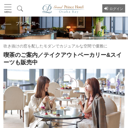
ログイン
プラン一覧へ
吹き抜けの窓を配したモダンでカジュアルな空間で優雅に
喫茶のご案内／テイクアウトベーカリー&スイ
ーツも販売中