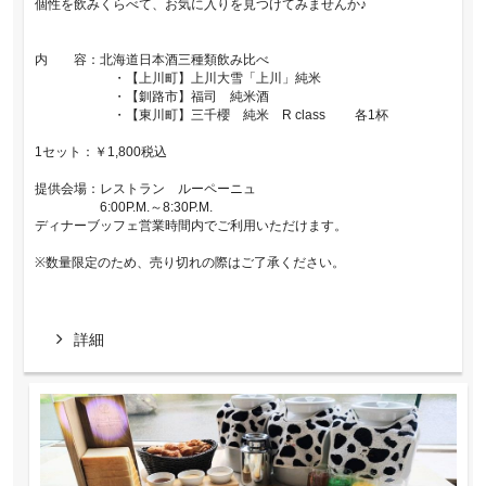
個性を飲みくらべて、お気に入りを見つけてみませんか♪
内 容：北海道日本酒三種類飲み比べ
・【上川町】上川大雪「上川」純米
・【釧路市】福司 純米酒
・【東川町】三千櫻 純米 R class 各1杯
1セット：￥1,800税込
提供会場：レストラン ルーペーニュ
6:00P.M.～8:30P.M.
ディナーブッフェ営業時間内でご利用いただけます。
※数量限定のため、売り切れの際はご了承ください。
詳細