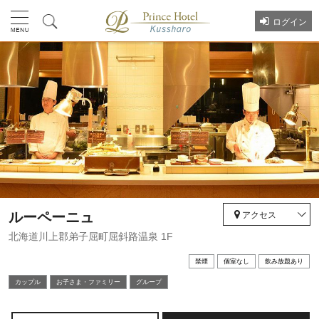
ログイン
ルーペーニュ
アクセス
北海道川上郡弟子屈町屈斜路温泉 1F
禁煙
個室なし
飲み放題あり
カップル
お⼦さま・ファミリー
グループ