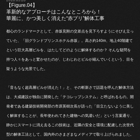
【Figure.04】
革新的なアプローチはこんなところから！
華麗に、かつ美しく消えた“赤プリ”解体工事
都心のランドマークとして、赤坂見附の交差点を見下ろすようにそびえ立っ
ていた、「旧グランドプリンスホテル赤坂」。高さ約140m、地上40階建て
という巨大高層ビルを、はたしてどのように解体するのか？ そんな疑問を
持つ人々をあっと驚かせたのが、じわじわとビルが縮んでいくという、目を
疑うような光景でした。
「音もなく超高層ビルが消えた！」と、その斬新さで話題を呼んだ解体方法
は、大成建設が独自に開発した「テコレップシステム」と呼ばれるもの。開
発者である建築技術開発部の市原英樹次長が語った「目立たないように美し
く解体することが、長年使われてきた建物への気遣いだ」という言葉通り、
静かにスマートに消え去るこの技術は、近隣の安全と環境に配慮した次世代
型の解体工法として、国内外のさまざまなメディアで取り上げられました。