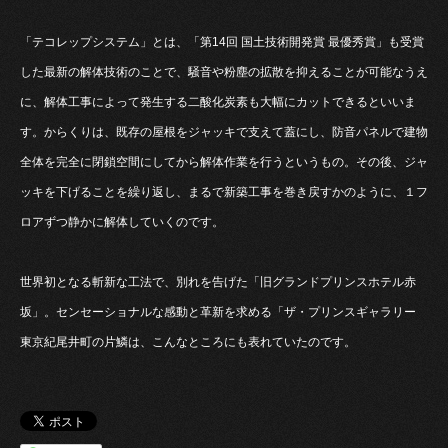
「テコレップシステム」とは、「第14回 国土技術開発賞 最優秀賞」も受賞
した最新の解体技術のことで、騒音や粉塵の拡散を抑えることが可能なうえ
に、解体工事によって発生する二酸化炭素も大幅にカットできるといいま
す。からくりは、既存の屋根をジャッキで支えて蓋にし、防音パネルで建物
全体を完全に閉鎖空間にしてから解体作業を行うというもの。その後、ジャ
ッキを下げることを繰り返し、まるで新築工事を巻き戻すかのように、１フ
ロアずつ静かに解体していくのです。
世界初となる斬新な工法で、別れを告げた「旧グランドプリンスホテル赤
坂」。センセーショナルな感動と革新を求める「ザ・プリンスギャラリー
東京紀尾井町の片鱗は、こんなところにも表れていたのです。