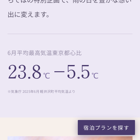
出に変えます。
6月平均最高気温
東京都心比
23.8
−5.5
℃
℃
※気象庁 2025年6月 軽井沢町平均気温より
宿泊プランを探す