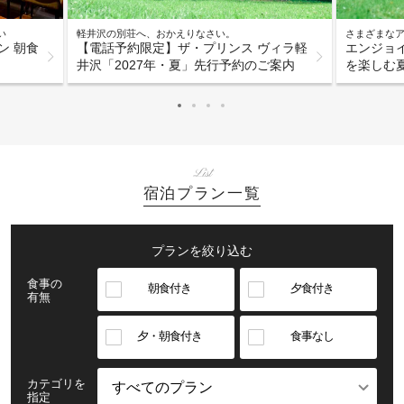
い
軽井沢の別荘へ、おかえりなさい。
さまざまな
ン 朝食
【電話予約限定】ザ・プリンス ヴィラ軽
エンジョ
井沢「2027年・夏」先行予約のご案内
を楽しむ
List
宿泊プラン一覧
プランを絞り込む
食事の
朝食付き
夕食付き
有無
夕・朝食付き
食事なし
カテゴリを
指定