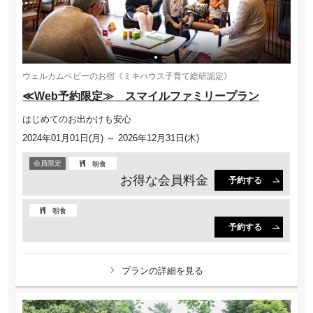
ウェルカムベビーのお宿《ミキハウス子育て総研認定》
≪Web予約限定≫ スマイルファミリープラン
はじめてのお出かけも安心
2024年01月01日(月) ～ 2026年12月31日(木)
会員限定
朝食
お得な会員料金
予約する
朝食
予約する
プランの詳細を見る