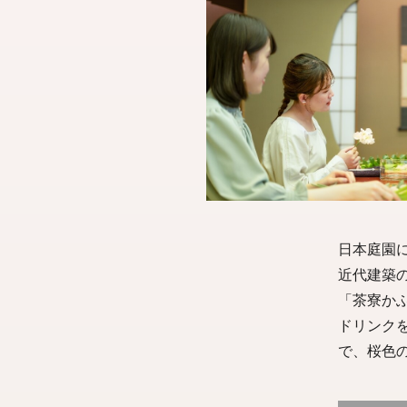
日本庭園に
近代建築
「茶寮か
ドリンク
で、桜色