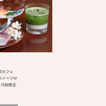
和カフェ
スイーツや
。日程限定