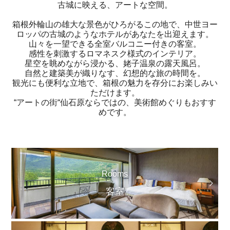
古城に映える、アートな空間。
箱根外輪山の雄大な景色がひろがるこの地で、中世ヨー
ロッパの古城のようなホテルがあなたを出迎えます。
山々を一望できる全室バルコニー付きの客室。
感性を刺激するロマネスク様式のインテリア。
星空を眺めながら浸かる、姥子温泉の露天風呂。
自然と建築美が織りなす、幻想的な旅の時間を。
観光にも便利な立地で、箱根の魅力を存分にお楽しみい
ただけます。
“アートの街“仙石原ならではの、美術館めぐりもおすす
めです。
Rooms
客室