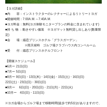
【ヨガ詳細】
■内 容：インストラクターのレクチャーによるリトリートヨガ
■開催時間：7:00A.M.～7:40A.M.
■ヨガ料金：無料(ヨガ体験モニタープランの料金に含まれています)
■持 ち 物 ：動きやすい服装 ※ヨガマット無料貸し出しあり(数量限
定)
■会 場：嬬恋プリンスホテル「グラスガーデン」
※雨天候時 ゴルフ場クラブハウス内コンペルーム
■受 付：嬬恋プリンスホテルフロント
【開催スケジュール】
■6月ー 21日(日)
■7月ー 5日(日)
■8月ー 9日(日)・13日(木)・14日(金)・15日(土)・16日(日)
22日(土)・23日(日)・30日(日)
■9月ー 6日(日)・20日(日)・21日(月)・22日(火)
■10月ー 4日(日)・11日(日)
※ヨガ会場からゴルフ場まで移動時間(徒歩で約5分)がありますので、