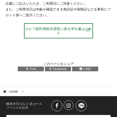
出書にご記入いただき、ご利用日にご持参ください。
また、ご利用当日は年齢が確認できる免許証や保険証などを事前にフ
ロント係へご提示ください。
ゴルフ場利用税非課税に係る申出書はこち
ら
このページをシェア
Post
Facebook
LINE
HOME
軽井沢72ゴルフ 北コース
ソーシャル公式