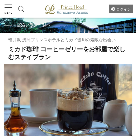
ログイン
宿泊プラン一覧へ
軽井沢 浅間プリンスホテルとミカド珈琲の素敵な出会い
ミカド珈琲 コーヒーゼリーをお部屋で楽し
むステイプラン