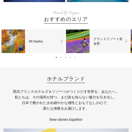
Search by Region
おすすめのエリア
グランドリゾート富
Mt.Naeba
良野
ホテルブランド
⻄武プリンスホテルズ＆リゾーツがつくりだす世界を、あなたへ。
私たちは、その場所が持つ、まだ誰も知らない魅⼒を引き出し、
⽇本で磨かれたきめ細やかな感性とおもてなしの⼼で、
新たな体験をお届けします。
New stories together