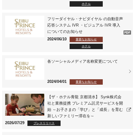
ホテル
フリーダイヤル・ナビダイヤル の自動音声
応答システム IVR ・ビジュアル IVR 導入
についてのお知らせ
2024/06/10
重要なお知らせ
ホテル
各ソーシャルメディア名称変更について
2024/04/01
重要なお知らせ
【ザ・ホテル青龍 京都清水】 Synk株式会
社と業務提携 プレミアム託児サービスを開
始 ～お子さまの「学び」と「成長」を育む
新しいファミリー滞在を～
2026/07/29
プレスリリース