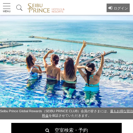
ログイン
ココロはじけるプリンスの夏旅
夏のおすすめファミリー旅
Seibu Prince Global Rewards（SEIBU PRINCE CLUB）会員の皆さまには、
最もお得な宿泊
料金
を保証させていただきます。
空室検索・予約