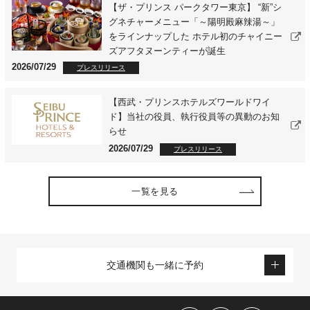
【ザ・プリンス パークタワー東京】 “新”シ
グネチャーメニュー「～陽明殿麻辣湯～」
をラインナップした ホテル初のチャイニー
ズアフタヌーンティーが誕生
2026/07/29
プレスリリース
【西武・プリンスホテルズワールドワイ
ド】当社の役員、執行役員等の異動のお知
らせ
2026/07/29
プレスリリース
一覧を見る
交通機関も一緒に予約