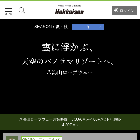
ログイン
SEASON：
夏・秋
冬
雲に浮かぶ、
天空のパノラマリゾートへ。
八海山ロープウェー
八海山ロープウェー営業時間 8:00A.M.～4:00P.M.(下り最終
4:30P.M.)
2026年グリーンシーズン八