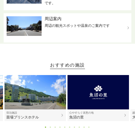
です。
周辺案内
周辺の観光スポットや温泉のご案内です
おすすめの施設
宿泊施設
心やすらぐ哀愁の地
越
苗場プリンスホテル
魚沼の里