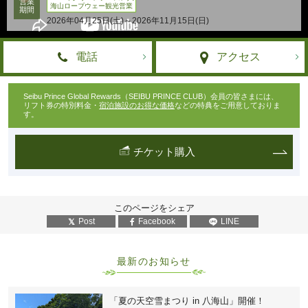
営業
海山ロープウェー観光営業
期間
2026年04月25日(土)～2026年11月15日(日)
電話
アクセス
Seibu Prince Global Rewards（SEIBU PRINCE CLUB）会員の皆さまには、
リフト券の特別料金・
宿泊施設のお得な価格
などの特典をご用意しておりま
す。
チケット購入
このページをシェア
Post
Facebook
LINE
最新のお知らせ
「夏の天空雪まつり in 八海山」開催！