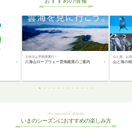
おすすめの情報
土休日は早朝便運行！
山と海、お
八海山ロープウェー雲海鑑賞のご案内
山と海の相
Recommended Activities
いまのシーズンにおすすめの楽しみ方