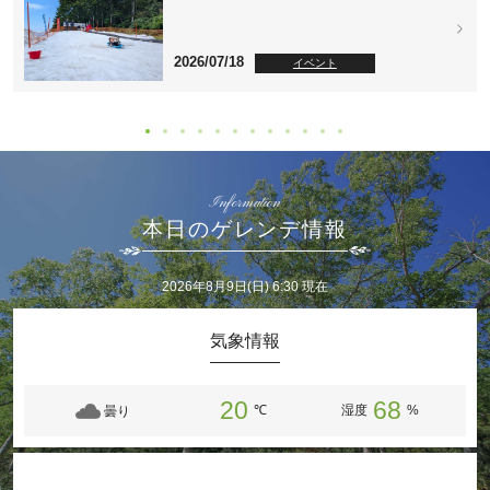
2026/07/18
イベント
Information
本日のゲレンデ情報
2026年8月9日(日) 6:30 現在
気象情報
20
68
℃
湿度
%
曇り