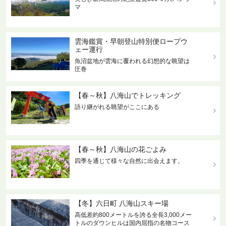
マ
雲海鑑賞・早朝登山特別便ロープウ
ェー運行
魚沼盆地が雲海に覆われる幻想的な眺望は
圧巻
【春～秋】八海山でトレッキング
語り継がれる眺望がここにある
【春～秋】八海山の花ごよみ
四季を通じて様々な自然に出会えます。
【冬】六日町 八海山スキー場
高低差約800メートルを誇る全長3,000メー
トルのダウンヒルは国内屈指の名物コース