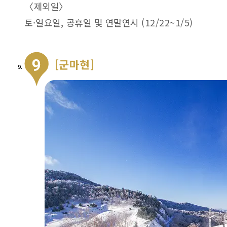
〈제외일〉
토·일요일, 공휴일 및 연말연시 (12/22~1/5)
[군마현]