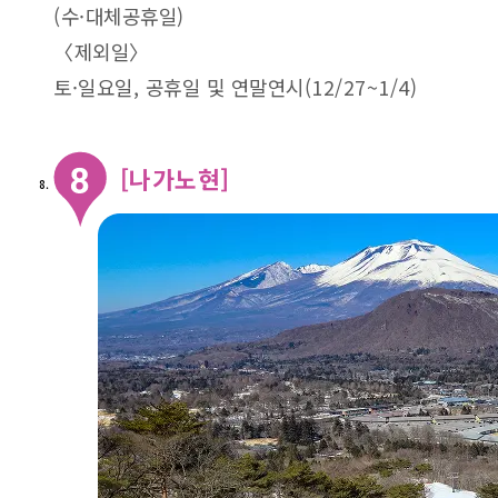
(수·대체공휴일)
〈제외일〉
토·일요일, 공휴일 및 연말연시(12/27~1/4)
[나가노현]