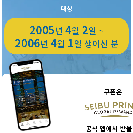
대상
2005
4
2
년
월
일 ~
2006
4
1
년
월
일 생이신 분
쿠폰은
공식 앱에서 받을