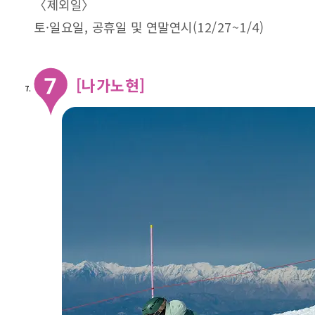
〈제외일〉
토·일요일, 공휴일 및 연말연시(12/27~1/4)
[나가노현]