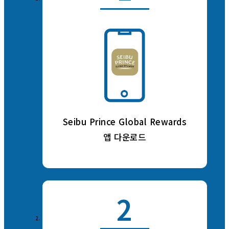
Seibu Prince Global Rewards
앱 다운로드
2