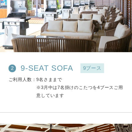
9-SEAT SOFA
9ブース
2
ご利用人数
9名さままで
※3月中は7名掛けのこたつを4ブースご用
意しています