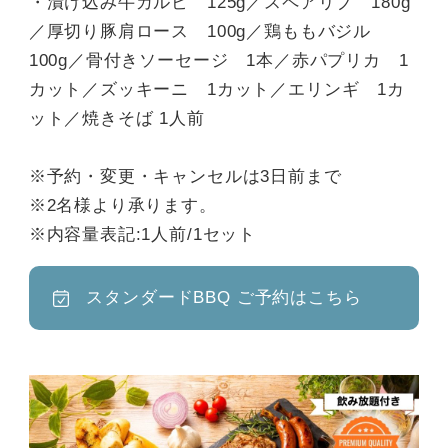
・漬け込み牛カルビ 125g／スペアリブ 180g
／厚切り豚肩ロース 100g／鶏ももバジル
100g／骨付きソーセージ 1本／赤パプリカ 1
カット／ズッキーニ 1カット／エリンギ 1カ
ット／焼きそば 1人前
※予約・変更・キャンセルは3日前まで
※2名様より承ります。
※内容量表記:1人前/1セット
スタンダードBBQ ご予約はこちら