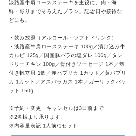
淡路産牛肩ロースステーキを主役に、肉・海
鮮・彩りまでそろえたプラン。記念日や接待な
どにも。
・飲み放題（アルコール・ソフトドリンク）
・淡路産牛肩ロースステーキ 100g／漬け込み牛
カルビ 125g／国産豚バラの塩ダレ 100g／タン
ドリーチキン 100g／骨付きソーセージ 1本／殻
付き帆立貝 1個／赤パプリカ 1カット／黄パプリ
カ 1カット／アスパラガス 1本／ガーリックバケ
ット 150g
※予約・変更・キャンセルは3日前まで
※2名様より承ります。
※内容量表記:1人前/1セット