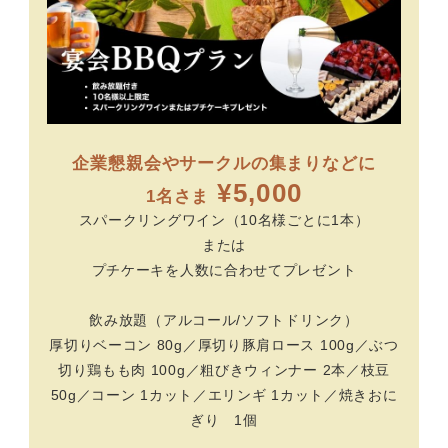
企業懇親会やサークルの集まりなどに
¥5,000
1名さま
スパークリングワイン（10名様ごとに1本）
または
プチケーキを人数に合わせてプレゼント
飲み放題（アルコール/ソフトドリンク）
厚切りベーコン 80g／厚切り豚肩ロース 100g／ぶつ
切り鶏もも肉 100g／粗びきウィンナー 2本／枝豆
50g／コーン 1カット／エリンギ 1カット／焼きおに
ぎり 1個