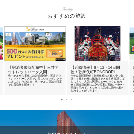
Facility
おすすめの施設
【宿泊者優待配布中】三井ア
【近隣情報】8月13・14日開
ウトレットパーク入間
催！歌舞伎町BONODORI
当ホテルから電車で約1時間10分。三井アウ
今年は2日間開催！歌舞伎町のど真ん中で盆
トレットパーク入間でお得にショッピングを
踊り！日本の夏の風物詩である古典盆踊りは
お楽しみいただける、当ホテルご宿泊者限定
もちろん、人気のPOPミュージックに合わ
でお買物券を配布中！
せて踊る新感覚の盆DANCEも実施。年齢や
国籍を問わず、どなたでも気軽に踊りの輪へ
加わることができます。