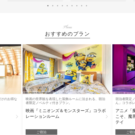
Plans
おすすめのプラン
だけのお得な
映画の世界観を表現した装飾ルームに泊まれる、宿泊
宿泊者限定
者限定ノベルティ付きプラン。
ん」コラボ
映画『ミニオンズ＆モンスターズ』コラボ
アニメ「
レーションルーム
こそ、魔
テイ
ご宿泊
ご宿