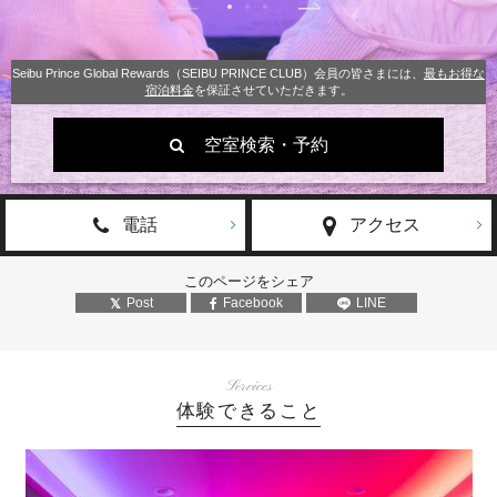
Seibu Prince Global Rewards（SEIBU PRINCE CLUB）会員の皆さまには、
最もお得な
宿泊料金
を保証させていただきます。
空室検索・予約
電話
アクセス
このページをシェア
Post
Facebook
LINE
Services
体験できること