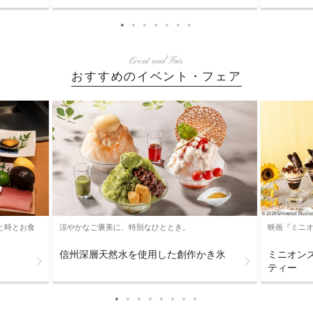
Event and Fair
おすすめのイベント・フェア
と時とお食
涼やかなご褒美に、特別なひととき。
映画『ミニオ
信州深層天然水を使用した創作かき氷
ミニオン
ティー