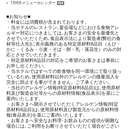
7月8月メニューカレンダー
■お知らせ■
・料金には消費税が含まれております。
・当ホテルのレストラン､宴会場などにおける食物アレ
ルギー対応につきましては､お客さまの安全を最優先と
させていただくため､食品表示法により製造者(弊社の食
材等仕入先)に表示義務のある特定原材料8品目（えび・
かに・くるみ・小麦・そば・卵・乳・落花生）のみの対
応とさせていただきます。
・特定原材料8品目の対応をご希望のお客さまは事前に
お申し出ください。
・当ホテルではすべての飲食物を同一環境にて取り扱っ
ているため､使用原材料以外のアレルゲンの微量混入を
完全に防止する事ができません。ご了承ください。
・当社のアレルゲン情報(特定原材料8品目)は､使用原材
料及び製造会社等からの原材料情報(食品表示)を基にご
案内いたします。
・お客さまへ開示させていただくアレルゲン情報(特定
原材料8品目)は､使用原材料及び製造元からの原材料情
報(食品表示)を基にご案内いたします。
・お客さまへ安全なお料理･お飲みものの提供が困難な
場合には､ご利用をお断りさせていただく場合がござい