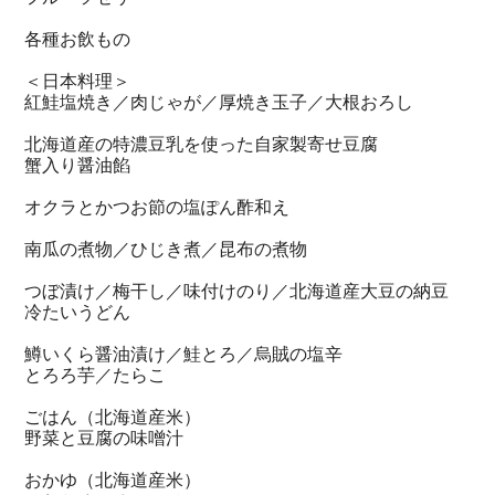
各種お飲もの
＜日本料理＞
紅鮭塩焼き／肉じゃが／厚焼き玉子／大根おろし
北海道産の特濃豆乳を使った自家製寄せ豆腐
蟹入り醤油餡
オクラとかつお節の塩ぽん酢和え
南瓜の煮物／ひじき煮／昆布の煮物
つぼ漬け／梅干し／味付けのり／北海道産大豆の納豆
冷たいうどん
鱒いくら醤油漬け／鮭とろ／烏賊の塩辛
とろろ芋／たらこ
ごはん（北海道産米）
野菜と豆腐の味噌汁
おかゆ（北海道産米）