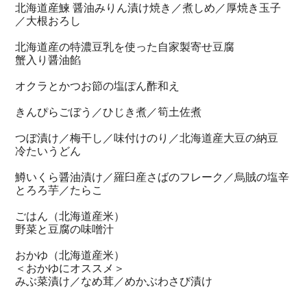
北海道産鰊 醤油みりん漬け焼き／煮しめ／厚焼き玉子
／大根おろし
北海道産の特濃豆乳を使った自家製寄せ豆腐
蟹入り醤油餡
オクラとかつお節の塩ぽん酢和え
きんぴらごぼう／ひじき煮／筍土佐煮
つぼ漬け／梅干し／味付けのり／北海道産大豆の納豆
冷たいうどん
鱒いくら醤油漬け／羅臼産さばのフレーク／烏賊の塩辛
とろろ芋／たらこ
ごはん（北海道産米）
野菜と豆腐の味噌汁
おかゆ（北海道産米）
＜おかゆにオススメ＞
みぶ菜漬け／なめ茸／めかぶわさび漬け