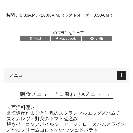
時間
： 6:30A.M.〜10:00A.M.（ラストオーダー9:30A.M.）
このプランをシェア
Post
Facebook
LINE
メニュー
朝食メニュー『日替わりAメニュー』
＜西洋料理＞
北海道産たまごと牛乳のスクランブルエッグ／ハムチー
ズオムレツ／野菜のトマト煮込み
焼きベーコン／ボイルソーセージ／ロースハムスライス
／かにクリームコロッケ/ハッシュドポテト