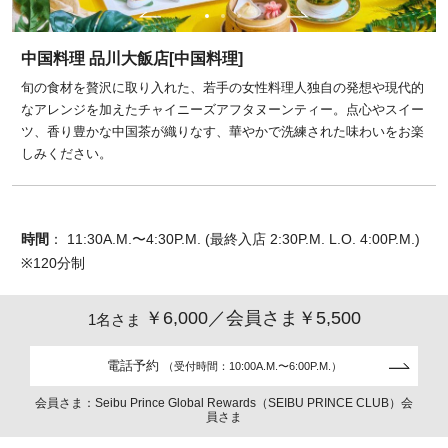
中国料理 品川大飯店[中国料理]
旬の食材を贅沢に取り入れた、若手の女性料理人独自の発想や現代的
なアレンジを加えたチャイニーズアフタヌーンティー。点心やスイー
ツ、香り豊かな中国茶が織りなす、華やかで洗練された味わいをお楽
しみください。
時間
： 11:30A.M.〜4:30P.M. (最終入店 2:30P.M. L.O. 4:00P.M.)
※120分制
￥6,000／会員さま￥5,500
1名さま
電話予約
（受付時間：10:00A.M.〜6:00P.M.）
会員さま：Seibu Prince Global Rewards（SEIBU PRINCE CLUB）会
員さま