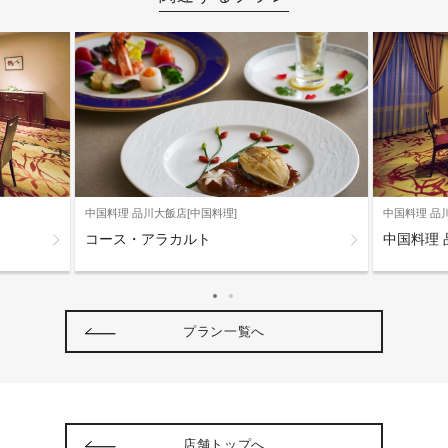
中国料理 品川大飯店[中国料理]
中国料理 品
コース・アラカルト
中国料理 
プラン一覧へ
店舗トップへ