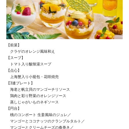
【前菜】
クラゲのオレンジ風味和え
【スープ】
トマト入り酸辣湯スープ
【点心】
上海蟹入り小籠包・花咲焼売
【3連プレート】
海老と帆立貝のマンゴーチリソース
鶏肉と彩り野菜のオレンジソース
蒸しじゃがいものネギソース
【円台】
桃のコンポート 生姜風味のジュレ／
マンゴーとココナッツのクランブルタルト／
マンゴーとクリームチーズの春巻き／