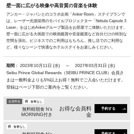
壁一面に広がる映像や高音質の音楽を体験
アンカー・ジャパンとのコラボ企画「Anker Room」ステイプランで
は、レーザー光源採用のモバイルプロジェクター「Nebula Capsule 3
Laser」をはじめAnkerグループ製品をお部屋でご体験いただけます。
壁一面に広がる大画面での映画鑑賞や音楽鑑賞など自分だけの特別な
空間を演出。ビジネスでのご利用はもちろん、推し活でのご利用な
ど、様々なシーンで快適なホテルステイをお楽しみください。
期間
： 2023年10月11日 (水) ～ 2027年03月31日 (水)
Seibu Prince Global Rewards（SEIBU PRINCE CLUB）会員さ
まは一般料金よりも5%以上お得！無料でご入会いただけます。
登録はページ下部のご案内をご覧ください。
会員料金
食事なし
お得な会員料
無料軽朝食 N's
予約する
MORNING付き
金
食事なし
予約する