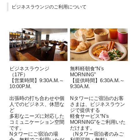
ビジネスラウンジのご利用について
無料軽朝食“N's
ビジネスラウンジ
MORNING”
（17F）
【提供時間】6:30A.M.～
【営業時間】9:30A.M.～
9:30A.M.
10:00P.M.
Nタワーにご宿泊のお客
出張時の打ち合わせや個
さまは、ビジネスラウン
人でのビジネス、休憩な
ジで提供する
ど
軽食サービス“N's
多彩なニーズに対応した
MORNING”をご利用いた
コミュニケーション空間
だけます。
です。
（Nタワー宿泊者のみご
Nタワーにご宿泊の場
利用可能：無料）
合、無料でご利用いただ