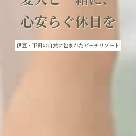
心
安
ら
ぐ
休
日
を
伊豆・下田の自然に包まれたビーチリゾート