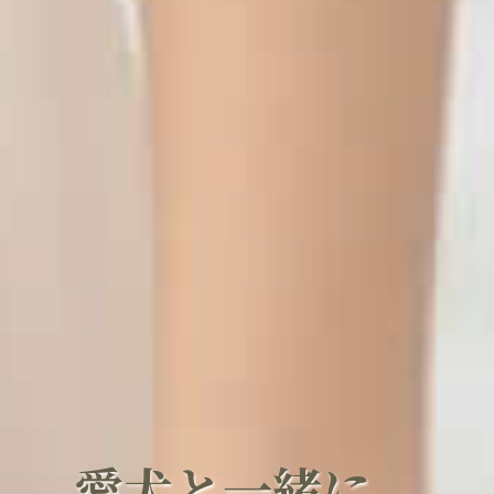
愛
犬
と
一
緒
に
、