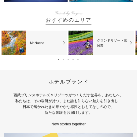
Search by Region
おすすめのエリア
グランドリゾート富
Mt.Naeba
良野
ホテルブランド
⻄武プリンスホテルズ＆リゾーツがつくりだす世界を、あなたへ。
私たちは、その場所が持つ、まだ誰も知らない魅⼒を引き出し、
⽇本で磨かれたきめ細やかな感性とおもてなしの⼼で、
新たな体験をお届けします。
New stories together