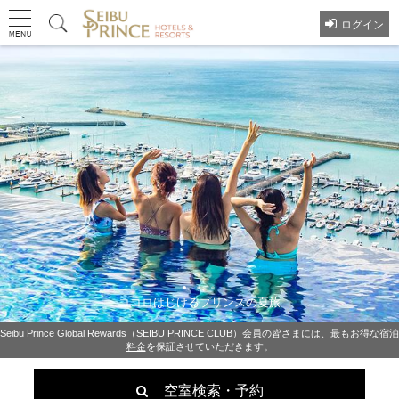
ログイン
ココロはじけるプリンスの夏旅
夏のおすすめファミリー旅
Seibu Prince Global Rewards（SEIBU PRINCE CLUB）会員の皆さまには、
最もお得な宿泊
料金
を保証させていただきます。
空室検索・予約