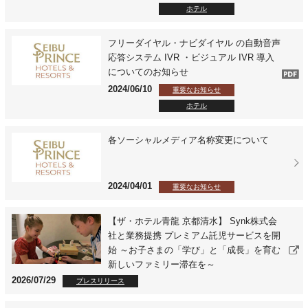
ホテル
フリーダイヤル・ナビダイヤル の自動音声
応答システム IVR ・ビジュアル IVR 導入
についてのお知らせ
2024/06/10
重要なお知らせ
ホテル
各ソーシャルメディア名称変更について
2024/04/01
重要なお知らせ
【ザ・ホテル青龍 京都清水】 Synk株式会
社と業務提携 プレミアム託児サービスを開
始 ～お子さまの「学び」と「成長」を育む
新しいファミリー滞在を～
2026/07/29
プレスリリース