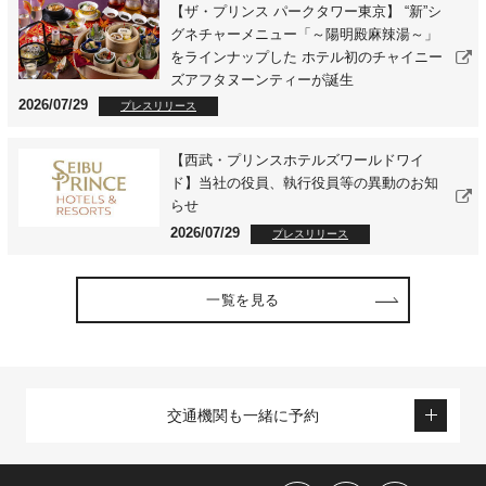
【ザ・プリンス パークタワー東京】 “新”シ
グネチャーメニュー「～陽明殿麻辣湯～」
をラインナップした ホテル初のチャイニー
ズアフタヌーンティーが誕生
2026/07/29
プレスリリース
【西武・プリンスホテルズワールドワイ
ド】当社の役員、執行役員等の異動のお知
らせ
2026/07/29
プレスリリース
一覧を見る
交通機関も一緒に予約