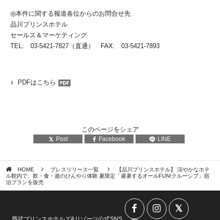
◎本件に関する報道各位からのお問合せ先
品川プリンスホテル
セールス＆マーケティング
TEL: 03-5421-7827（直通） FAX: 03-5421-7893
PDFはこちら
このページをシェア
Post
Facebook
LINE
HOME
プレスリリース一覧
【品川プリンスホテル】 涼やかなホテ
ル館内で、飲・食・遊のひんやり体験 夏限定「避暑するオールFUN!クルーシブ」宿
泊プランを販売
西武プリンスホテルズ&リゾーツ公式SNS