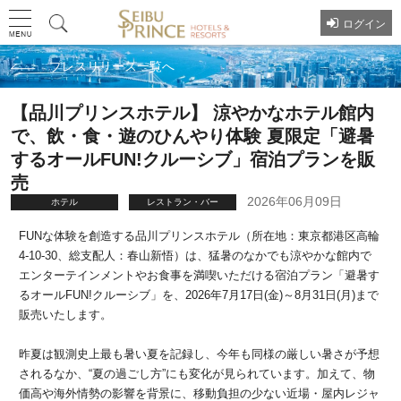
ログイン
プレスリリース一覧へ
【品川プリンスホテル】 涼やかなホテル館内
で、飲・食・遊のひんやり体験 夏限定「避暑
するオールFUN!クルーシブ」宿泊プランを販
売
2026年06月09日
ホテル
レストラン・バー
FUNな体験を創造する品川プリンスホテル（所在地：東京都港区高輪
4-10-30、総支配人：春山新悟）は、猛暑のなかでも涼やかな館内で
エンターテインメントやお食事を満喫いただける宿泊プラン「避暑す
るオールFUN!クルーシブ」を、2026年7月17日(金)～8月31日(月)まで
販売いたします。
昨夏は観測史上最も暑い夏を記録し、今年も同様の厳しい暑さが予想
されるなか、“夏の過ごし方”にも変化が見られています。加えて、物
価高や海外情勢の影響を背景に、移動負担の少ない近場・屋内レジャ