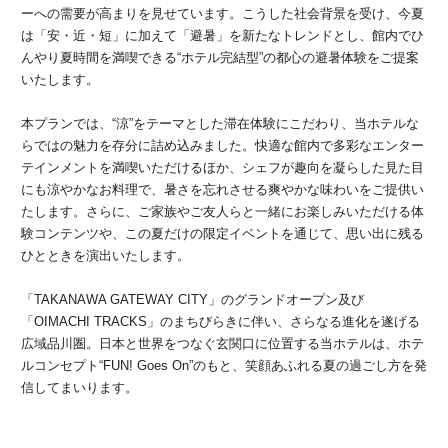
ーへの需要が高まりを見せています。こうした社会背景を受け、今夏
は「安・近・短」に加えて「避暑」を新たなトレンドとし、館内でひ
んやり夏時間を満喫できる“ホテル完結型”の都心の避暑体験をご提案
いたします。
本プランでは、“涼”をテーマとした滞在体験にこだわり、当ホテルな
らではの魅力を存分に詰め込みました。快適な館内で多彩なエンター
テインメントを満喫いただけるほか、シェフが趣向を凝らした見た目
にも涼やかなお料理で、暑さを忘れさせる爽やかな味わいをご提供い
たします。さらに、ご家族やご友人らと一緒にお楽しみいただける体
験コンテンツや、この夏だけの限定イベントを通じて、思い出に残る
ひとときを演出いたします。
「TAKANAWA GATEWAY CITY」のグランドオープン及び
「OIMACHI TRACKS」のまちびらきに伴い、さらなる進化を遂げる
広域品川圏。日本と世界をつなぐ玄関口に位置する当ホテルは、ホテ
ルコンセプト“FUN! Goes On”のもと、笑顔あふれる夏の過ごし方を発
信してまいります。